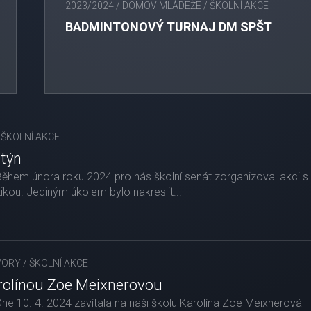
2023/2024
/
DOMOV MLÁDEŽE
/
ŠKOLNÍ AKCE
BADMINTONOVÝ TURNAJ DM SPŠT
/
ŠKOLNÍ AKCE
ntýn
 Během února roku 2024 pro nás školní senát zorganizoval akci s
kou. Jediným úkolem bylo nakreslit...
VORY
/
ŠKOLNÍ AKCE
arolínou Zoe Meixnerovou
 Dne 10. 4. 2024 zavítala na naši školu Karolína Zoe Meixnerová