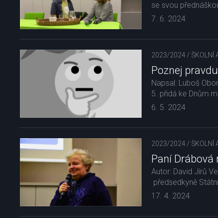
se svou přednáško
7. 6. 2024
2023/2024
/
ŠKOLNÍ 
Poznej pravdu
Napsal: Luboš Obor
5. přidá ke Dnům m
6. 5. 2024
2023/2024
/
ŠKOLNÍ 
Paní Drábová
Autor: David Jírů V
předsedkyně Státní
17. 4. 2024