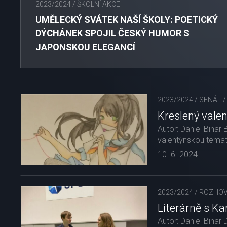
2023/2024
/
ŠKOLNÍ AKCE
UMĚLECKÝ SVÁTEK NAŠÍ ŠKOLY: POETICKÝ
DÝCHÁNEK SPOJIL ČESKÝ HUMOR S
JAPONSKOU ELEGANCÍ
2023/2024
/
SENÁT
Kreslený vale
Autor: Daniel Binar
valentýnskou temati
10. 6. 2024
2023/2024
/
ROZHO
Literárně s K
Autor: Daniel Binar