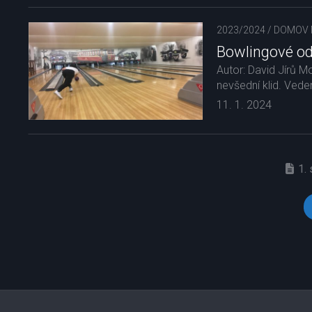
2023/2024
/
DOMOV 
Bowlingové o
Autor: David Jírů M
nevšední klid. Veden
11. 1. 2024
1.