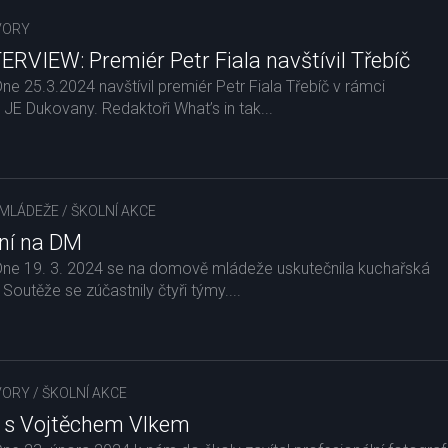
VORY
RVIEW: Premiér Petr Fiala navštívil Třebíč
Dne 25.3.2024 navštívil premiér Petr Fiala Třebíč v rámci
JE Dukovany. Redaktoři What’s in tak...
MLÁDEŽE
/
ŠKOLNÍ AKCE
ní na DM
r Dne 19. 3. 2024 se na domově mládeže uskutečnila kuchařská
Soutěže se zúčastnily čtyři týmy....
VORY
/
ŠKOLNÍ AKCE
m s Vojtěchem Vlkem