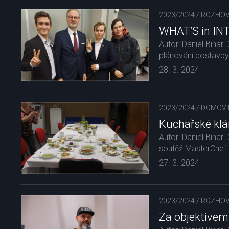
2023/2024
/
ROZHO
WHAT’S in INTE
Autor: Daniel Binar 
plánování dostavby 
28. 3. 2024
2023/2024
/
DOMOV 
Kuchařské klá
Autor: Daniel Bina
soutěž MasterChef. 
27. 3. 2024
2023/2024
/
ROZHO
Za objektive