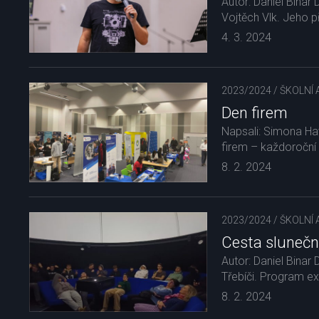
Autor: Daniel Binar
Vojtěch Vlk. Jeho p
4. 3. 2024
2023/2024
/
ŠKOLNÍ 
Den firem
Napsali: Simona Hav
firem – každoroční t
8. 2. 2024
2023/2024
/
ŠKOLNÍ 
Cesta slunečn
Autor: Daniel Binar 
Třebíči. Program ex
8. 2. 2024