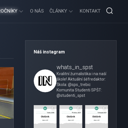
ROČNÍKY
O NÁS
ČLÁNKY
KONTAKT
2025/2026
OBĚŽNÍK
2024/2025
ŠKOLNÍ
AKCE
Náš instagram
2023/2024
DOMOV
2022/2023
MLÁDEŽE
whats_in_spst
Kvalitní žurnalistika i na naší
2021/2022
SENÁT
škole!
Aktuální šéfredaktor:
Škola: @sps_trebic
2020/2021
ROZHOVORY
Komunita Studenti SPŠT:
@studenti_spst
2018/2019
ARCHIV