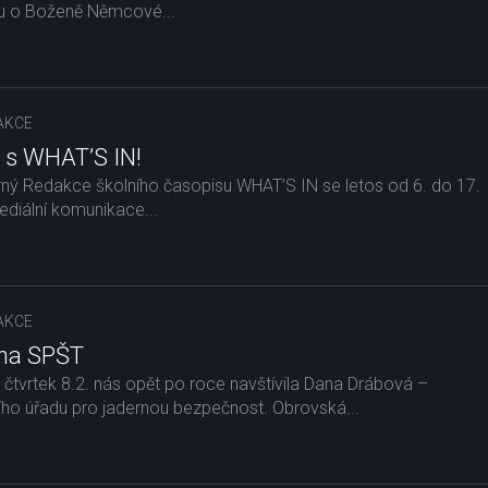
u o Boženě Němcové...
AKCE
 s WHAT’S IN!
ný Redakce školního časopisu WHAT’S IN se letos od 6. do 17.
ediální komunikace...
AKCE
 na SPŠT
e čtvrtek 8.2. nás opět po roce navštívila Dana Drábová –
ho úřadu pro jadernou bezpečnost. Obrovská...