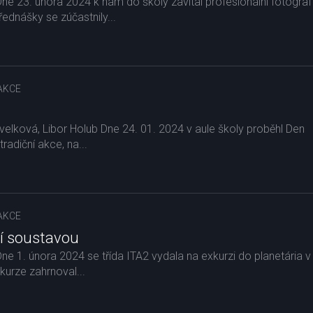
 Dne 23. února 2024 k nám do školy zavítal profesionální fotograf
řednášky se zúčastnily...
AKCE
elková, Libor Holub Dne 24. 01. 2024 v aule školy proběhl Den
radiční akce, na...
AKCE
í soustavou
Dne 1. února 2024 se třída ITA2 vydala na exkurzi do planetária v
kurze zahrnoval...