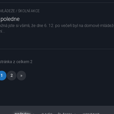
MLÁDEŽE
/
ŠKOLNÍ AKCE
dpoledne
ožná jste si všimli, že dne 6. 12. po večeři byl na domově mláde
í...
 stránka z celkem 2
1
2
»
2025/2026
OBĚŽNÍK