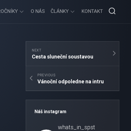
ROČNÍKY
O NÁS
ČLÁNKY
KONTAKT
2025/2026
OBĚŽNÍK
2024/2025
ŠKOLNÍ
AKCE
NEXT
2023/2024
Cesta sluneční soustavou
DOMOV
2022/2023
MLÁDEŽE
PREVIOUS
2021/2022
SENÁT
Vánoční odpoledne na intru
2020/2021
ROZHOVORY
2018/2019
ARCHIV
Náš instagram
whats_in_spst