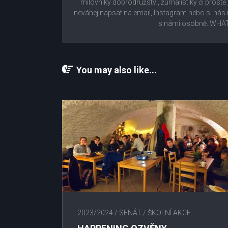
milovníky dobrodružství, žurnalistiky či prostě
neváhej napsat na email, Instagram nebo si n
s námi osobně. WHAT
You may also like...
2023/2024
/
SENÁT
/
ŠKOLNÍ AKCE