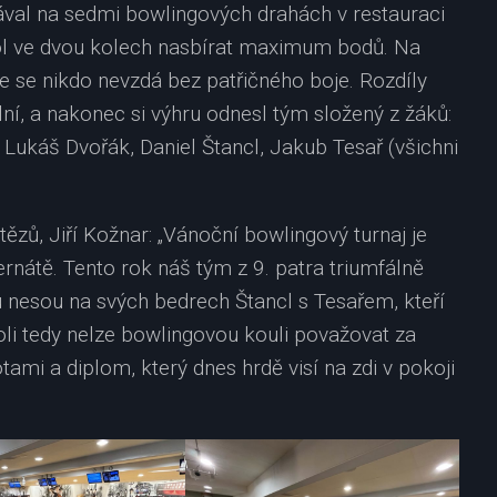
rával na sedmi bowlingových drahách v restauraci
ol ve dvou kolech nasbírat maximum bodů. Na
že se nikdo nevzdá bez patřičného boje. Rozdíly
ní, a nakonec si výhru odnesl tým složený z žáků:
 Lukáš Dvořák, Daniel Štancl, Jakub Tesař (všichni
ítězů, Jiří Kožnar: „Vánoční bowlingový turnaj je
ernátě. Tento rok náš tým z 9. patra triumfálně
u nesou na svých bedrech Štancl s Tesařem, kteří
li tedy nelze bowlingovou kouli považovat za
mi a diplom, který dnes hrdě visí na zdi v pokoji