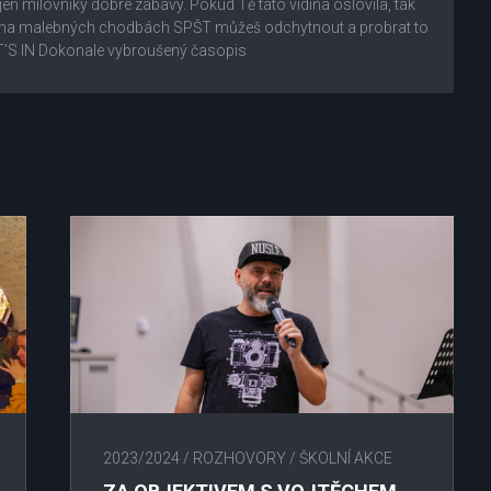
 jen milovníky dobré zábavy. Pokud Tě tato vidina oslovila, tak
ás na malebných chodbách SPŠT můžeš odchytnout a probrat to
’S IN Dokonale vybroušený časopis
2023/2024
/
ROZHOVORY
/
ŠKOLNÍ AKCE