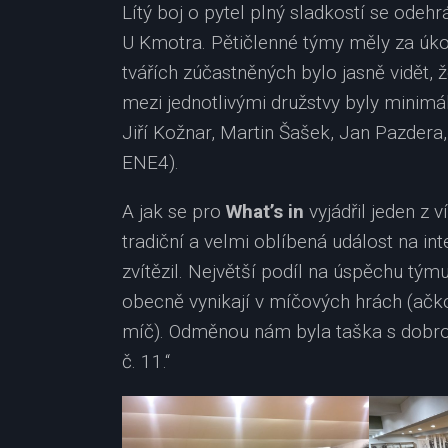
Lítý boj o pytel plný sladkostí se odeh
U Kmotra. Pětičlenné týmy měly za úk
tvářích zúčastněných bylo jasně vidět, 
mezi jednotlivými družstvy byly minimál
Jiří Kožnar, Martin Šašek, Jan Pazdera,
ENE4).
A jak se pro
What’s in
vyjádřil jeden z v
tradiční a velmi oblíbená událost na int
zvítězil. Největší podíl na úspěchu tým
obecně vynikají v míčových hrách (ačko
míč). Odměnou nám byla taška s dobrota
č. 11.“