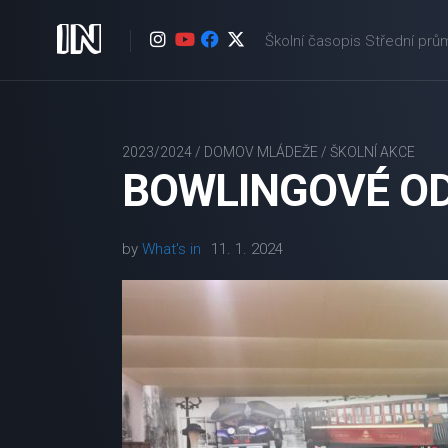
Skip
to
Školní časopis Střední prů
content
2023/2024
/
DOMOV MLÁDEŽE
/
ŠKOLNÍ AKCE
BOWLINGOVÉ O
by
What's in
11. 1. 2024