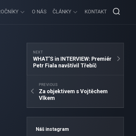
ROČNÍKY
O NÁS
ČLÁNKY
KONTAKT
2025/2026
OBĚŽNÍK
2024/2025
ŠKOLNÍ
AKCE
NEXT
2023/2024
WHAT’S in INTERVIEW: Premiér
DOMOV
Petr Fiala navštívil Třebíč
2022/2023
MLÁDEŽE
2021/2022
SENÁT
PREVIOUS
2020/2021
Za objektivem s Vojtěchem
ROZHOVORY
Vlkem
2018/2019
ARCHIV
Náš instagram