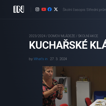
Skip
to
Školní časopis Střední prů
content
2023/2024
/
DOMOV MLÁDEŽE
/
ŠKOLNÍ AKCE
KUCHAŘSKÉ KLÁ
by
What's in
27. 3. 2024