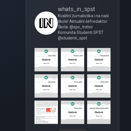
whats_in_spst
Kvalitní žurnalistika i na naší
škole!
Aktuální šéfredaktor:
Škola: @sps_trebic
Komunita Studenti SPŠT:
@studenti_spst