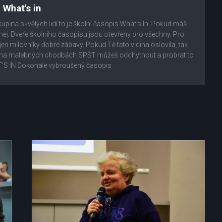
What's in
kupina skvělých lidí to je školní časopis What’s In. Pokud máš
áhej. Dveře školního časopisu jsou otevřeny pro všechny. Pro
 jen milovníky dobré zábavy. Pokud Tě tato vidina oslovila, tak
ás na malebných chodbách SPŠT můžeš odchytnout a probrat to
’S IN Dokonale vybroušený časopis