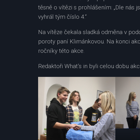
těsně o vítězi s prohlášením: „Dle nás j
vyhrál tým číslo 4.“
Na vítěze čekala sladká odměna v pod
poroty paní Klimánkovou. Na konci akce s
ročníky této akce.
Redaktoři What’s in byli celou dobu akce 