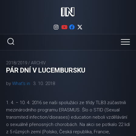
Skip
to
content
2018/2019
/
ARCHIV
PÁR DNÍ V LUCEMBURSKU
by
What's in
3. 10. 2018
1. 4. − 10. 4. 2016 se naši spolužáci ze třídy TLB3 zúčastnili
mezinárodního programu ERASMUS. Šlo o STID (Sexual
transmited infection/diseases) education neboli vzdělávání
o sexuálně přenosných chorobách. Na akci se potkalo 22 lidí
z 5 různých zemí (Polsko, Česká republika, Francie,