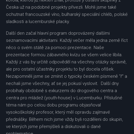
kofola, kterou již někteří znali, protože ji ostatní skupinky z
Česka už na podobné projekty přivezli. Mohli jsme také
ochutnat francouzské víno, bulharský speciální chléb, polské
sladkosti a lucemburské placky.
Další den začal hlavní program doprovázený dalšími
seznamovacími aktivitami. Každý večer měla jedna země říct
něco o svém státě za pomoci prezentace. Naše
prezentace formou zábavného kvízu se všem velice líbila.
Každý z vás by určitě odpověděl na všechny otázky správně,
ale pro ostatní účastníky projektu to byl docela oříšek.
Nezapomněli jsme se zmínit o typicky českém písmeně “ř” a
nechali jsme všechny, ať se jej pokusí vyslovit. Další dny
probíhaly obdobně s exkurzemi do drogového centra a
centra pro mládež (youth-house) v Lucemburku. Příslušné
téma nám po celou dobu programu objasňoval
vysokoškolský profesor, který měl opravdu zajímavé
přednášky. Během nich jsme vždy byli rozděleni do skupin,
ve kterých jsme přemýšleli a diskutovali o dané
problematice.