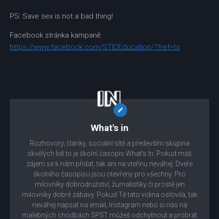
PS: Save sex is not a bad thing!
Facebook stránka kampaně:
https://www.facebook.com/STIDEducation/?fref=ts
What's in
Rozhovory, články, sociální sítě a především skupina
skvělých lidí to je školní časopis What’s In. Pokud máš
zájem se k nám přidat, tak ani na vteřinu neváhej. Dveře
školního časopisu jsou otevřeny pro všechny. Pro
milovníky dobrodružství, žurnalistiky či prostě jen
milovníky dobré zábavy. Pokud Tě tato vidina oslovila, tak
neváhej napsat na email, Instagram nebo si nás na
malebných chodbách SPŠT můžeš odchytnout a probrat