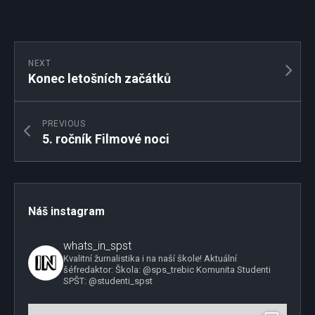
NEXT
Konec letošních začátků
PREVIOUS
5. ročník Filmové noci
Náš instagram
whats_in_spst
Kvalitní žurnalistika i na naší škole!
Aktuální
šéfredaktor:
Škola: @sps_trebic
Komunita Studenti
SPŠT: @studenti_spst