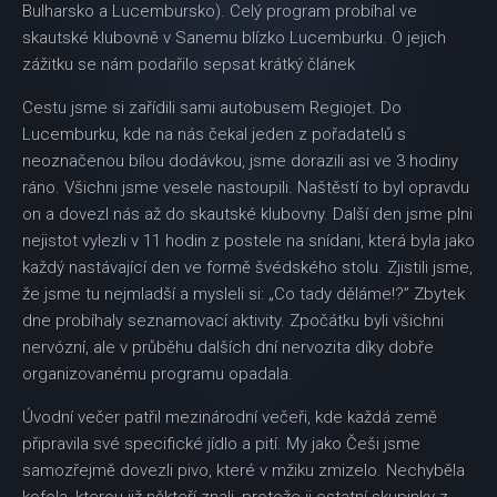
Bulharsko a Lucembursko). Celý program probíhal ve
skautské klubovně v Sanemu blízko Lucemburku. O jejich
zážitku se nám podařilo sepsat krátký článek
Cestu jsme si zařídili sami autobusem Regiojet. Do
Lucemburku, kde na nás čekal jeden z pořadatelů s
neoznačenou bílou dodávkou, jsme dorazili asi ve 3 hodiny
ráno. Všichni jsme vesele nastoupili. Naštěstí to byl opravdu
on a dovezl nás až do skautské klubovny. Další den jsme plni
nejistot vylezli v 11 hodin z postele na snídani, která byla jako
každý nastávající den ve formě švédského stolu. Zjistili jsme,
že jsme tu nejmladší a mysleli si: „Co tady děláme!?” Zbytek
dne probíhaly seznamovací aktivity. Zpočátku byli všichni
nervózní, ale v průběhu dalších dní nervozita díky dobře
organizovanému programu opadala.
Úvodní večer patřil mezinárodní večeři, kde každá země
připravila své specifické jídlo a pití. My jako Češi jsme
samozřejmě dovezli pivo, které v mžiku zmizelo. Nechyběla