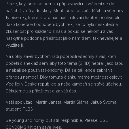
Praze, kdy jsme se pomalu připravovali na vrácení se do
našich životů a do školy. Mohli jsme se začít těšit na všechny
ty písemky, které si pro nás naši milovaní kantoři přichystali.
Jako konečné hodnocení bych řekl, že to byla neskutečná
zkušenost pro každého z nás a pokud se někomu z vás
naskytne podobná příležitost jako nám třem, tak neváhejte a
využijte ji!
Na úplný závěr bychom rádi poprosili všechny z vás, kteří
dočetli článek až sem, aby toto téma (STID) nebrali jako tabu
a nebáli se používat kondomy. Dá se tak lehce zabránit
přenosu nemocí. Díky tomuto článku máme možnost oslovit
více lidí v České republice a naše kampaň se stává účelnou.
Děkujeme za příležitost a za váš čas.
Vaši spolužáci: Martin Janata, Martin Sláma, Jakub Švoma,
studenti TLB3
Be young and horny, but still respinsible. Please, USE
CONDOMS!!! It can save lives.