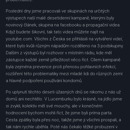
Poslední dny jsme pracovali ve skupinách na určitých
výstupech naší malé desetidenní kampaně, kterými byly
novinový článek, skupina na facebooku a propagační videa.
Když budete šikovní, tak tato videa můžete najít na
youtube.com. Všichni z Česka se přihlásili na vytváření videí,
které bylo kvůli různým nápadům rozděleno na 3 podskupiny.
Dalším z výstupů byl rozhovor v místním rádiu, kde měl
zástupce každé země příležitost něco říct. Cílem kampaně
byla zejména prevence proti přenosu pohlavních infekcí,
rozšíření této problematiky mezi mladé lidi do různých zemí
a hlavně podpoření používání kondomů.
Po uplynutí těchto deseti úžasných dnů se nikomu z nás už
domů ani nechtělo. V Lucemburku bylo krásně, na jídlo jsme
si zvykli, kolektiv měl své mouchy, ale v konečném
hodnocení bychom mohli říct, že jsme byli príma parta.
Cesta zpátky byla přes noc, takže jsme ji všichni prospali, a
tak nám rychle uběhla. Poté nás čekalo těžké probuzení v