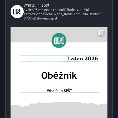
whats_in_spst
Kvalitní žurnalistika i na naší škole!
Aktuální
šéfredaktor:
Škola: @sps_trebic
Komunita Studenti
SPŠT: @studenti_spst