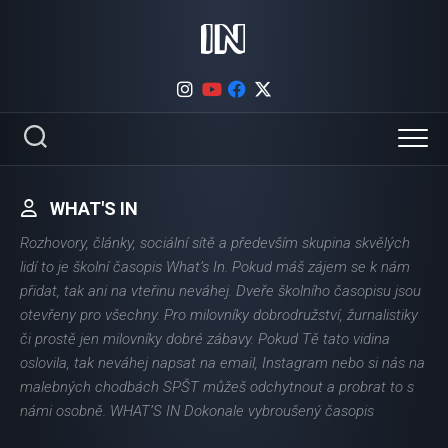
Skip
to
content
WHAT'S IN
Rozhovory, články, sociální sítě a především skupina skvělých
lidí to je školní časopis What’s In. Pokud máš zájem se k nám
přidat, tak ani na vteřinu neváhej. Dveře školního časopisu jsou
otevřeny pro všechny. Pro milovníky dobrodružství, žurnalistiky
či prostě jen milovníky dobré zábavy. Pokud Tě tato vidina
oslovila, tak neváhej napsat na email, Instagram nebo si nás na
malebných chodbách SPŠT můžeš odchytnout a probrat to s
námi osobně. WHAT’S IN Dokonale vybroušený časopis