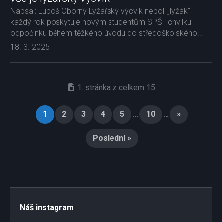
Napsal: Luboš Oborný Lyžařský výcvik neboli „lyžák“
každý rok poskytuje novým studentům SPŠT chvilku
odpočinku během těžkého úvodu do středoškolského...
18. 3. 2025
1. stránka z celkem 15
1
2
3
4
5
...
10
...
»
Poslední »
Náš instagram