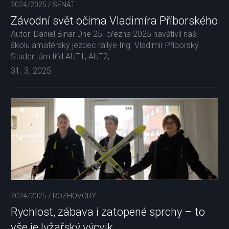
2024/2025
/
SENÁT
Závodní svět očima Vladimíra Příborského
Autor: Daniel Binar Dne 25. března 2025 navštívil naši
školu amatérský jezdec rallye Ing. Vladimír Příborský.
Studentům tříd AUT1, AUT2,...
31. 3. 2025
2024/2025
/
ROZHOVORY
Rychlost, zábava i zatopené sprchy – to
vše je lyžařský výcvik