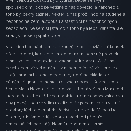
První velkou zkouškou bylo vydržet sedět se svými
spolusedícími, což se většině z nás povedlo, a nakonec z
toho byl pěkný zážitek. Někteří z nás prožili noc na studené a
nepohodlné zemi autobusu a šťastlivci na nepohodlných
sedadlech. Nejsem si jistá, co z toho byla lepší varianta, ale
snad jsme se vyspali dobře.
V ranních hodinách jsme se konečně ocitli rozlámaní kousek
před Florencií, kde jsme na jedné místní benzině provedli
ranní hygienu, popravdě to všichni potřebovali. A už nás
čekal jenom vír velkoměsta, v našem případě vír Florencie.
Prošli jsme si historické centrum, které se skládalo z
náměstí Signoria s radnicí a slavnou sochou Davida, kostel
Santa Maria Novella, San Lorenza, katedrály Santa Maria del
Fiore a Baptisteria. Stejnou prohlídku jsme absovovali o dva
dny později, pouze s tím rozdílem, že jsme navštívili vnitřní
prostory těchto památek. Podívali jsme se do Musea Del
Duomo, kde jsme viděli spoustu soch od předních
renesančních sochařů. Nesmím opomenout zmínit