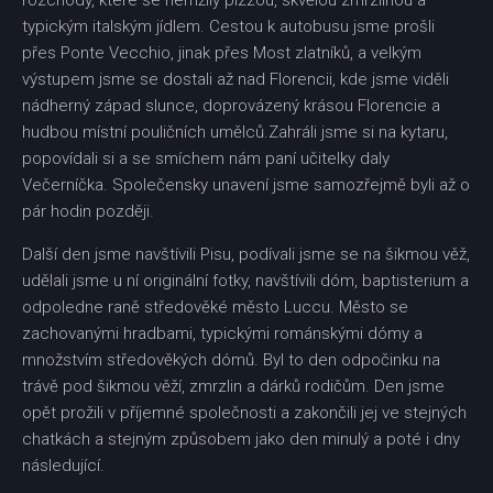
rozchody, které se hemžily pizzou, skvělou zmrzlinou a
typickým italským jídlem. Cestou k autobusu jsme prošli
přes Ponte Vecchio, jinak přes Most zlatníků, a velkým
výstupem jsme se dostali až nad Florencii, kde jsme viděli
nádherný západ slunce, doprovázený krásou Florencie a
hudbou místní pouličních umělců.Zahráli jsme si na kytaru,
popovídali si a se smíchem nám paní učitelky daly
Večerníčka. Společensky unavení jsme samozřejmě byli až o
pár hodin později.
Další den jsme navštívili Pisu, podívali jsme se na šikmou věž,
udělali jsme u ní originální fotky, navštívili dóm, baptisterium a
odpoledne raně středověké město Luccu. Město se
zachovanými hradbami, typickými románskými dómy a
množstvím středověkých dómů. Byl to den odpočinku na
trávě pod šikmou věží, zmrzlin a dárků rodičům. Den jsme
opět prožili v příjemné společnosti a zakončili jej ve stejných
chatkách a stejným způsobem jako den minulý a poté i dny
následující.