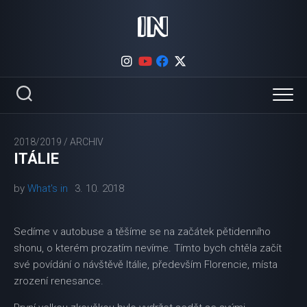
Skip
to
content
2018/2019
/
ARCHIV
ITÁLIE
by
What's in
3. 10. 2018
Sedíme v autobuse a těšíme se na začátek pětidenního
shonu, o kterém prozatím nevíme. Tímto bych chtěla začít
své povídání o návštěvě Itálie, především Florencie, místa
zrození renesance.