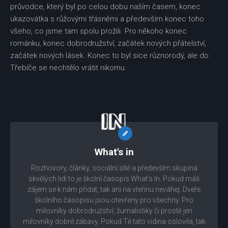
průvodce, který byl po celou dobu naším časem, konec
ukazovátka s růžovými třásněmi a především konec toho
všeho, co jsme tam spolu prožili. Pro někoho konec
románku, konec dobrodružství, začátek nových přátelství,
začátek nových lásek. Konec to byl sice různorodý, ale do
Třebíče se nechtělo vrátit nikomu.
What's in
Rozhovory, články, sociální sítě a především skupina
skvělých lidí to je školní časopis What’s In. Pokud máš
zájem se k nám přidat, tak ani na vteřinu neváhej. Dveře
školního časopisu jsou otevřeny pro všechny. Pro
milovníky dobrodružství, žurnalistiky či prostě jen
milovníky dobré zábavy. Pokud Tě tato vidina oslovila, tak