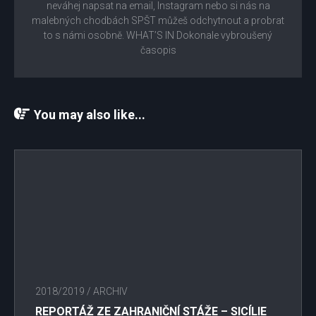
neváhej napsat na email, Instagram nebo si nás na
malebných chodbách SPŠT můžeš odchytnout a probrat
to s námi osobně. WHAT’S IN Dokonale vybroušený
časopis
You may also like...
2018/2019
/
ARCHIV
REPORTÁŽ ZE ZAHRANIČNÍ STÁŽE – SICÍLIE