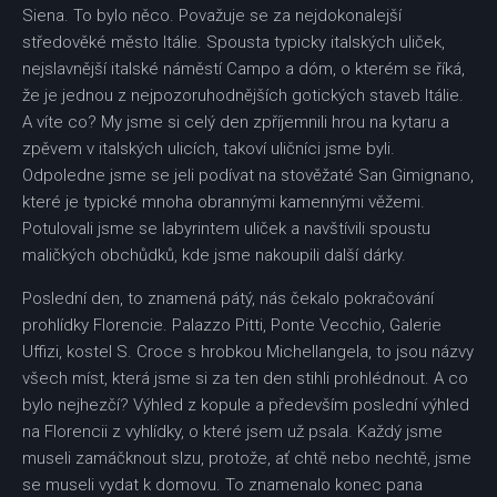
Siena. To bylo něco. Považuje se za nejdokonalejší
středověké město Itálie. Spousta typicky italských uliček,
nejslavnější italské náměstí Campo a dóm, o kterém se říká,
že je jednou z nejpozoruhodnějších gotických staveb Itálie.
A víte co? My jsme si celý den zpříjemnili hrou na kytaru a
zpěvem v italských ulicích, takoví uličníci jsme byli.
Odpoledne jsme se jeli podívat na stověžaté San Gimignano,
které je typické mnoha obrannými kamennými věžemi.
Potulovali jsme se labyrintem uliček a navštívili spoustu
maličkých obchůdků, kde jsme nakoupili další dárky.
Poslední den, to znamená pátý, nás čekalo pokračování
prohlídky Florencie. Palazzo Pitti, Ponte Vecchio, Galerie
Uffizi, kostel S. Croce s hrobkou Michellangela, to jsou názvy
všech míst, která jsme si za ten den stihli prohlédnout. A co
bylo nejhezčí? Výhled z kopule a především poslední výhled
na Florencii z vyhlídky, o které jsem už psala. Každý jsme
museli zamáčknout slzu, protože, ať chtě nebo nechtě, jsme
se museli vydat k domovu. To znamenalo konec pana