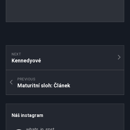
NEXT
Kennedyové
PREVIOUS
Maturitní sloh: Článek
Náš instagram
whats_in_spst