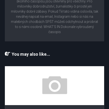
školního časopisu jsou otevřeny pro všechny. Pro
milovníky dobrodružství, žurnalistiky či prostě jen
milovníky dobré zábavy. Pokud Tě tato vidina oslovila, tak
neváhej napsat na email, Instagram nebo si nás na
malebných chodbách SPŠT můžeš odchytnout a probrat
to s námi osobně. WHAT’S IN Dokonale vybroušený
časopis
You may also like...