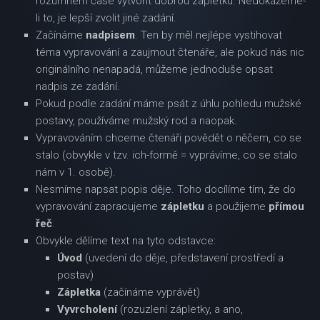
rozumném čase vytvořit dobrou zápletku. Nedokážeme-
li to, je lepší zvolit jiné zadání.
Začínáme
nadpisem
. Ten by měl nejlépe vystihovat
téma vypravování a zaujmout čtenáře, ale pokud nás nic
originálního nenapadá, můžeme jednoduše opsat
nadpis ze zadání.
Pokud podle zadání máme psát z úhlu pohledu mužské
postavy, používáme mužský rod a naopak.
Vypravováním chceme čtenáři povědět o něčem, co se
stalo (obvykle v tzv. ich-formě = vyprávíme, co se stalo
nám v 1. osobě).
Nesmíme napsat popis děje. Toho docílíme tím, že do
vypravování zapracujeme
zápletku
a použijeme
přímou
řeč
.
Obvykle dělíme text na tyto odstavce:
Úvod
(uvedení do děje, představení prostředí a
postav)
Zápletka
(začínáme vyprávět)
Vyvrcholení
(rozuzlení zápletky, a ano,