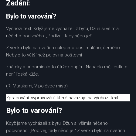
Zadání:
Bylo to varování?
Výchozí text: Když jsme vycházeli z bytu, Džun si všimla
něčeho podivného: „Podívej, tady něco je!“
Z venku bylo na dveřích nalepeno cosi malého, černého.
Nebylo to větší než polovina poštovní
známky a připomínalo to útržek papíru. Napadlo mě, jestli to
není lidská kůže.
(R. Murakami, V polévce miso)
Zpracování: vypravování, které navazuje na výchozí text
Bylo to varování?
Když jsme vycházeli z bytu, Džun si všimla něčeho
podivného: „Podívej, tady něco je!“ Z venku bylo na dveřích