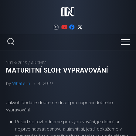
Skip
to
content
2018/2019
/
ARCHIV
MATURITNÍ SLOH: VYPRAVOVÁNÍ
by
What's in
7. 4. 2019
Jakých bodů je dobré se držet pro napsání dobrého
vypravování:
Pokud se rozhodneme pro vypravování, je dobré si
nejprve napsat osnovu a ujasnit si, jestli dokážeme v