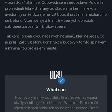
v pořádku?“ ptám se. Odpovědi se mi nedostává. Po delším
prohlédnutí těla vidím rány od škrcení lankem na krku a
uvědomuji si, že Džun je mrtvá! Opodál si všímám míchajícího
se betonu. Vtom se zjeví tři muži v černých oblecích
ozbrojeni upilovanými brokovnicemi.
Tak končí příběh dvou nadějných novinářů, kteří nevěděli, co
je příliš. Zaliti v betonu konstrukce budovy v tomto špinavém
a kriminalitou prolezlém městě.
What's in
Rozhovory, články, sociální sítě a především skupina
skvělých lidí to je školní časopis What’s In. Pokud máš
zájem se k nám přidat, tak ani na vteřinu neváhej. Dveře