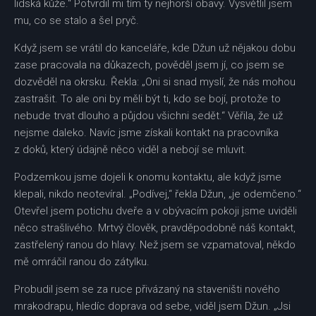
lidská kůže.“ Potvrdil mi tím ty nejhorší obavy. Vysvětlil jsem
mu, co se stalo a šel pryč.
Když jsem se vrátil do kanceláře, kde Džun už nějakou dobu
zase pracovala na důkazech, pověděl jsem jí, co jsem se
dozvěděl na okrsku. Řekla: „Oni si snad myslí, že nás mohou
zastrašit. To ale oni by měli být ti, kdo se bojí, protože to
nebude trvat dlouho a půjdou všichni sedět.“ Věřila, že už
nejsme daleko. Navíc jsme získali kontakt na pracovníka
z doků, který údajně něco viděl a nebojí se mluvit.
Podzemkou jsme dojeli k onomu kontaktu, ale když jsme
klepali, nikdo neotevíral. „Podívej,“ řekla Džun, „je odemčeno.“
Otevřel jsem potichu dveře a v obývacím pokoji jsme uviděli
něco strašlivého. Mrtvý člověk, pravděpodobně náš kontakt,
zastřelený ranou do hlavy. Než jsem se vzpamatoval, někdo
mě omráčil ranou do zátylku.
Probudil jsem se za ruce přivázaný na staveništi nového
mrakodrapu, hledíc doprava od sebe, viděl jsem Džun. „Jsi