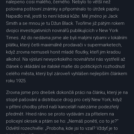
nalepeno cosi malého, černého. Nebylo to větší než
polovina poštovní známky a připomínalo to útržek papíru.
Napadlo mě, jestli to není lidská kůže. Mé jméno je Jack
Smith a se mnou je tu Džun Black. Tvoříme již pátým rokem
dvojici investigativních novinářů publikujících v New York
Times. Až do nedávna jsme ale byli malými rybami v lokálním
plátku, který četli maximálně prodavači v supermarketech,
když zrovna nemuseli honit mladé floutky, kteří jim kradou
alkohol. Na výsluní newyorkského novinářství nás vystřelil až
článek o vkládání se italské mafie do politických rozhodnutí
celého města, který byl zároveň vyhlášen nejlepším článkem
roku 1925.
Zrovna jsme pro dnešek dokončili práci na článku, který je na
stopě pašování a distribuce drog pro celý New York, když
v přítmí chodby před naší kanceláří nalézáme podezřelý
předmět. Hned ráno se proto vydávám za přítelem na
policejní okrsek a ptám se ho: „Nemáš ponětí, co to je?“
Odvětil rozechvěle: „Proboha, kde jsi to vzal? Vždyť je to