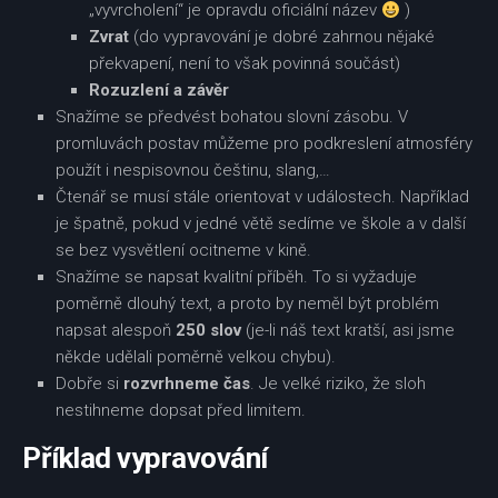
„vyvrcholení“ je opravdu oficiální název
)
Zvrat
(do vypravování je dobré zahrnou nějaké
překvapení, není to však povinná součást)
Rozuzlení a závěr
Snažíme se předvést bohatou slovní zásobu. V
promluvách postav můžeme pro podkreslení atmosféry
použít i nespisovnou češtinu, slang,…
Čtenář se musí stále orientovat v událostech. Například
je špatně, pokud v jedné větě sedíme ve škole a v další
se bez vysvětlení ocitneme v kině.
Snažíme se napsat kvalitní příběh. To si vyžaduje
poměrně dlouhý text, a proto by neměl být problém
napsat alespoň
250 slov
(je-li náš text kratší, asi jsme
někde udělali poměrně velkou chybu).
Dobře si
rozvrhneme čas
. Je velké riziko, že sloh
nestihneme dopsat před limitem.
Příklad vypravování