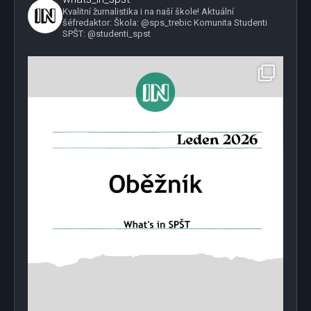
Kvalitní žurnalistika i na naší škole!
Aktuální
šéfredaktor:
Škola: @sps_trebic
Komunita Studenti
SPŠT: @studenti_spst